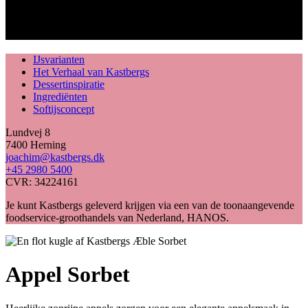
IJsvarianten
Het Verhaal van Kastbergs
Dessertinspiratie
Ingrediënten
Softijsconcept
Lundvej 8
7400 Herning
joachim@kastbergs.dk
+45 2980 5400
CVR: 34224161
Je kunt Kastbergs geleverd krijgen via een van de toonaangevende
foodservice-groothandels van Nederland, HANOS.
Appel Sorbet