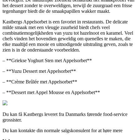
het dessert zonder te overweldigen, terwijl de zuurgraad een frisse
tegenhanger biedt die de smaakpapillen wakker maakt.
Kastbergs Appelsorbet is een favoriet in restaurants. De delicate
milde smaak met een vleugje zuurheid biedt chefs veel
combinatiemogelijkheden van yuzu tot hazelnoot en karamel. Veel
chefs vinden het bovendien geweldig om quenelles te maken, die
elke maaltijd een mooie en uitnodigende uitstraling geven, zoals te
zien is in de onderstaande voorbeelden.
– **Griekse Yoghurt Sten met Appelsorbet**
– **Yuzu Dessert met Appelsorbet**
– **Crème Brûlée met Appelsorbet**
– **Dessert met Appel Mousse en Appelsorbet**
Du kan få Kastbergs leveret fra Danmarks førende food-service
grossister.
Du kan kontakte din normale salgskonsulent for at høre mere