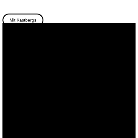
Mit Kastbergs