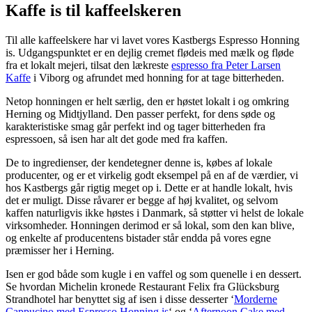
Kaffe is til kaffeelskeren
Til alle kaffeelskere har vi lavet vores Kastbergs Espresso Honning
is. Udgangspunktet er en dejlig cremet flødeis med mælk og fløde
fra et lokalt mejeri, tilsat den lækreste
espresso fra Peter Larsen
Kaffe
i Viborg og afrundet med honning for at tage bitterheden.
Netop honningen er helt særlig, den er høstet lokalt i og omkring
Herning og Midtjylland. Den passer perfekt, for dens søde og
karakteristiske smag går perfekt ind og tager bitterheden fra
espressoen, så isen har alt det gode med fra kaffen.
De to ingredienser, der kendetegner denne is, købes af lokale
producenter, og er et virkelig godt eksempel på en af de værdier, vi
hos Kastbergs går rigtig meget op i. Dette er at handle lokalt, hvis
det er muligt. Disse råvarer er begge af høj kvalitet, og selvom
kaffen naturligvis ikke høstes i Danmark, så støtter vi helst de lokale
virksomheder. Honningen derimod er så lokal, som den kan blive,
og enkelte af producentens bistader står endda på vores egne
præmisser her i Herning.
Isen er god både som kugle i en vaffel og som quenelle i en dessert.
Se hvordan Michelin kronede Restaurant Felix fra Glücksburg
Strandhotel har benyttet sig af isen i disse desserter ‘
Morderne
Cappucino med Espresso Honning is
‘ og ‘
Afternoon Cake med