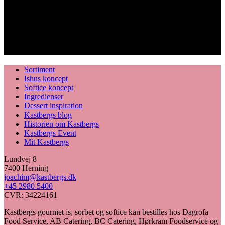
Sortiment
Ishus koncept
Softice koncept
Ingredienser
Dessert inspiration
Kastbergs blog
Historien om Kastbergs
Kastbergs Event
Mit Kastbergs
Lundvej 8
7400 Herning
joachim@kastbergs.dk
+45 2980 5400
CVR: 34224161
Kastbergs gourmet is, sorbet og softice kan bestilles hos Dagrofa
Food Service, AB Catering, BC Catering, Hørkram Foodservice og