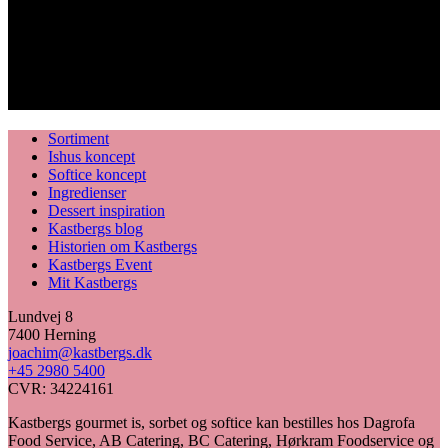
Sortiment
Ishus koncept
Softice koncept
Ingredienser
Dessert inspiration
Kastbergs blog
Historien om Kastbergs
Kastbergs Event
Mit Kastbergs
Lundvej 8
7400 Herning
joachim@kastbergs.dk
+45 2980 5400
CVR: 34224161
Kastbergs gourmet is, sorbet og softice kan bestilles hos Dagrofa
Food Service, AB Catering, BC Catering, Hørkram Foodservice og