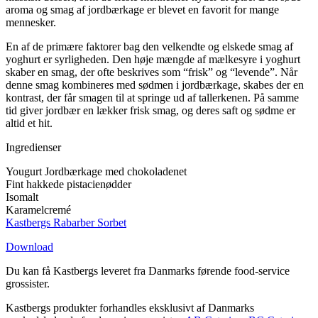
aroma og smag af jordbærkage er blevet en favorit for mange
mennesker.
En af de primære faktorer bag den velkendte og elskede smag af
yoghurt er syrligheden. Den høje mængde af mælkesyre i yoghurt
skaber en smag, der ofte beskrives som “frisk” og “levende”. Når
denne smag kombineres med sødmen i jordbærkage, skabes der en
kontrast, der får smagen til at springe ud af tallerkenen. På samme
tid giver jordbær en lækker frisk smag, og deres saft og sødme er
altid et hit.
Ingredienser
Yougurt Jordbærkage med chokoladenet
Fint hakkede pistacienødder
Isomalt
Karamelcremé
Kastbergs Rabarber Sorbet
Download
Du kan få Kastbergs leveret fra Danmarks førende food-service
grossister.
Kastbergs produkter forhandles eksklusivt af Danmarks