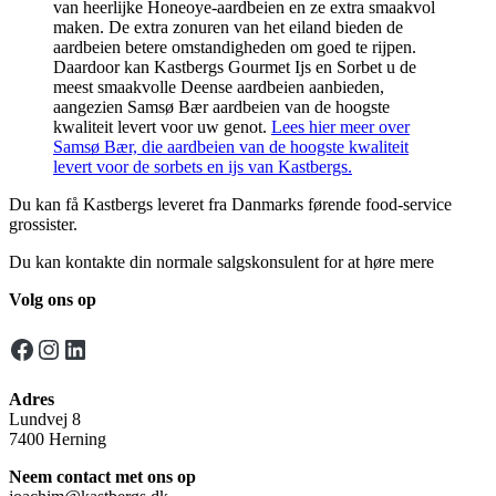
van heerlijke Honeoye-aardbeien en ze extra smaakvol
maken. De extra zonuren van het eiland bieden de
aardbeien betere omstandigheden om goed te rijpen.
Daardoor kan Kastbergs Gourmet Ijs en Sorbet u de
meest smaakvolle Deense aardbeien aanbieden,
aangezien Samsø Bær aardbeien van de hoogste
kwaliteit levert voor uw genot.
Lees hier meer over
Samsø Bær, die aardbeien van de hoogste kwaliteit
levert voor de sorbets en ijs van Kastbergs.
Du kan få Kastbergs leveret fra Danmarks førende food-service
grossister.
Du kan kontakte din normale salgskonsulent for at høre mere
Volg ons op
Facebook
Instagram
LinkedIn
Adres
Lundvej 8
7400 Herning
Neem contact met ons op