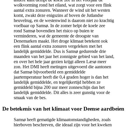
wolkvorming rond het eiland, wat zorgt voor een flink
aantal extra zonuren. Wanneer de wind uit het westen
komt, zwakt deze enigszins af boven de Jutlandse
heuvelrug, en de westenwind is daarom niet zo krachtig
voelbaar op Samsø. In de zomer helpt de koele zee
rond Samsø bovendien het risico op buien te
verminderen, wat de gemeente de droogste van
Denemarken maakt. Het droge klimaat betekent ook
een flink aantal extra zonuren vergeleken met het
landelijk gemiddelde. Dus is Samsø gedurende drie
maanden van het jaar het zonnigste gebied van het land,
en over het hele jaar gezien krijgt alleen Læsø meer
zon. Het DMI heeft metingen uitgevoerd die aantonen
dat Samsø bijvoorbeeld een gemiddelde
jaartemperatuur heeft die 0,4 graden hoger is dan het
landelijk gemiddelde, en tegelijkertijd hebben ze
gemiddeld bijna 200 uur meer zonneschijn dan het
landelijk gemiddelde. Dit alles is zeer gunstig voor de
smaak van de bes.
De betekenis van het klimaat voor Deense aardbeien
Samsø heeft gematigde klimaatomstandigheden, zoals
hierboven beschreven, die ideaal zijn voor het kweken