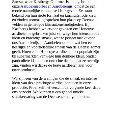
Samsø, waar Kastbergs Gourmet-Is hem gebruikt in
onze
Aardbeiensorbet
en
Aardbeienijs
, omdat ze een
mooie natuurlijke en intense kleur geven. Ze staan
bekend om hun grote formaat en krachtige rode kleur
en vinden normaal gesproken hun plaats op Deense
velden in gematigde klimaatomstandigheden. Bij
Kastbergs hebben we ervoor gekozen om Honeoye
aardbeien te gebruiken juist vanwege hun intense, rode
kleur en krachtige smaak, wat ze perfect maakt voor
ons Aardbeienijs en Aardbeiensorbet – wat hen een
heerlijke en voortreffelijke smaak van de Deense zomer
geeft. Hoewel de Honeoye aardbeien niet populair zijn
bij supermarkten vanwege hun donkere kleur, omdat
particuliere klanten ten onrechte denken dat ze overrijp
zijn, vinden wij dat ze de beste aardbeien zijn voor
onze producten.
Wij zijn een van de weinigen die de smaak en intense
kleur van deze prachtige aardbei benutten in onze
productie. Proef zelf het verschil de volgende keer dat u
ons bezoekt. We kunnen u een geheel unieke
smaakervaring van de Deense zomer garanderen.