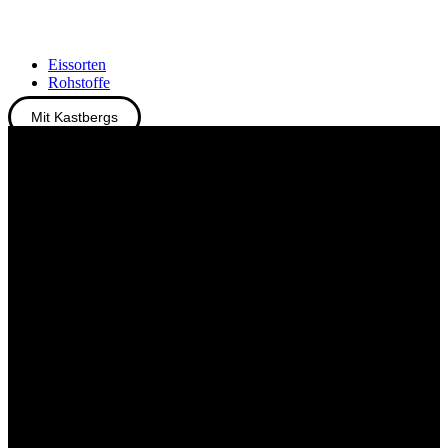
Eissorten
Rohstoffe
Mit Kastbergs