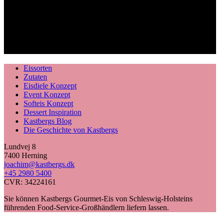
Eissorten
Zutaten
Eisdiele Konzept
Event Konzept
Softeis Konzept
Dessert Inspiration
Kastbergs Blog
Die Geschichte von Kastbergs
Lundvej 8
7400 Herning
joachim@kastbergs.dk
+45 2980 5400
CVR: 34224161
Sie können Kastbergs Gourmet-Eis von Schleswig-Holsteins
führenden Food-Service-Großhändlern liefern lassen.