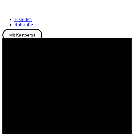
Eissorten
Rohstoffe
Mit Kastbergs