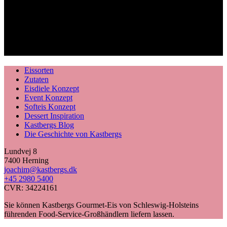
Eissorten
Zutaten
Eisdiele Konzept
Event Konzept
Softeis Konzept
Dessert Inspiration
Kastbergs Blog
Die Geschichte von Kastbergs
Lundvej 8
7400 Herning
joachim@kastbergs.dk
+45 2980 5400
CVR: 34224161
Sie können Kastbergs Gourmet-Eis von Schleswig-Holsteins
führenden Food-Service-Großhändlern liefern lassen.