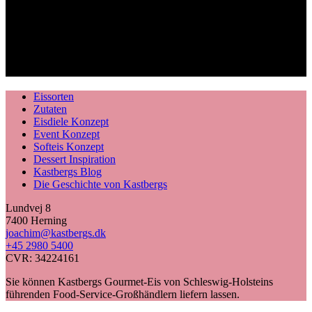
Eissorten
Zutaten
Eisdiele Konzept
Event Konzept
Softeis Konzept
Dessert Inspiration
Kastbergs Blog
Die Geschichte von Kastbergs
Lundvej 8
7400 Herning
joachim@kastbergs.dk
+45 2980 5400
CVR: 34224161
Sie können Kastbergs Gourmet-Eis von Schleswig-Holsteins
führenden Food-Service-Großhändlern liefern lassen.