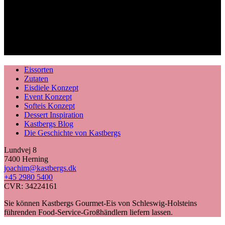
Eissorten
Zutaten
Eisdiele Konzept
Event Konzept
Softeis Konzept
Dessert Inspiration
Kastbergs Blog
Die Geschichte von Kastbergs
Lundvej 8
7400 Herning
joachim@kastbergs.dk
+45 2980 5400
CVR: 34224161
Sie können Kastbergs Gourmet-Eis von Schleswig-Holsteins
führenden Food-Service-Großhändlern liefern lassen.