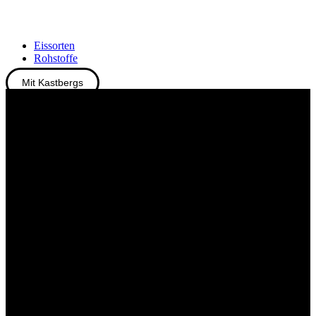
Eissorten
Rohstoffe
Mit Kastbergs