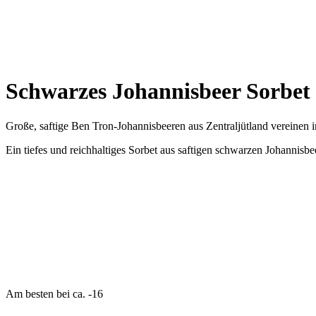
Schwarzes Johannisbeer Sorbet
Große, saftige Ben Tron-Johannisbeeren aus Zentraljütland vereinen
Ein tiefes und reichhaltiges Sorbet aus saftigen schwarzen Johannis
Am besten bei ca. -16