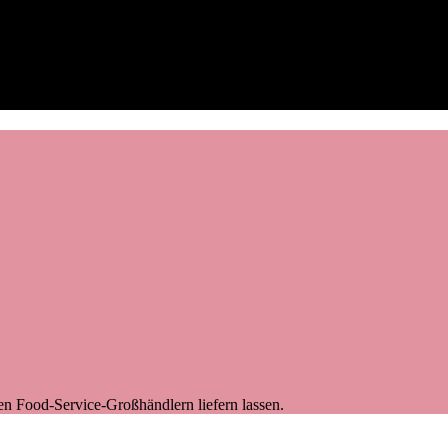
n Food-Service-Großhändlern liefern lassen.