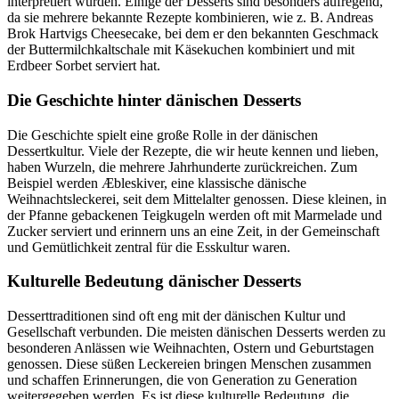
interpretiert wurden. Einige der Desserts sind besonders aufregend,
da sie mehrere bekannte Rezepte kombinieren, wie z. B. Andreas
Brok Hartvigs Cheesecake, bei dem er den bekannten Geschmack
der Buttermilchkaltschale mit Käsekuchen kombiniert und mit
Erdbeer Sorbet serviert hat.
Die Geschichte hinter dänischen Desserts
Die Geschichte spielt eine große Rolle in der dänischen
Dessertkultur. Viele der Rezepte, die wir heute kennen und lieben,
haben Wurzeln, die mehrere Jahrhunderte zurückreichen. Zum
Beispiel werden Æbleskiver, eine klassische dänische
Weihnachtsleckerei, seit dem Mittelalter genossen. Diese kleinen, in
der Pfanne gebackenen Teigkugeln werden oft mit Marmelade und
Zucker serviert und erinnern uns an eine Zeit, in der Gemeinschaft
und Gemütlichkeit zentral für die Esskultur waren.
Kulturelle Bedeutung dänischer Desserts
Desserttraditionen sind oft eng mit der dänischen Kultur und
Gesellschaft verbunden. Die meisten dänischen Desserts werden zu
besonderen Anlässen wie Weihnachten, Ostern und Geburtstagen
genossen. Diese süßen Leckereien bringen Menschen zusammen
und schaffen Erinnerungen, die von Generation zu Generation
weitergegeben werden. Es ist diese kulturelle Bedeutung, die