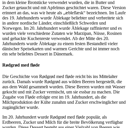
in dem kleine Brotstücke verwendet wurden, die in Butter und
Zucker getaucht und mit Apfelmus geschichtet waren. Diese Version
erinnert an das, was wir heute als „æbleflæsk“ bezeichnen. Im Laufe
des 19. Jahrhunderts wurde Äblekage beliebter und verbreitete sich
in andere nordische Länder, einschließlich Schweden und
Norwegen. Im 20. Jahrhundert wurde Äblekage raffinierter und es
wurden viele verschiedene Zutaten wie Marzipan, Nüsse, Rosinen
und gehackte Kuchenreste verwendet. Ab der Mitte des 20.
Jahrhunderts wurde Äblekage zu einem festen Bestandteil vieler
dänischer Speisekarten und warmen Gerichte und ist immer noch
ein sehr beliebtes Dessert in Dänemark.
Rødgrød med fløde
Die Geschichte von Rødgrød med fløde reicht bis ins Mittelalter
zurück. Damals wurde Rødgrød aus wilden Beeren hergestellt, die
aus dem Wald gesammelt wurden. Diese Beeren wurden mit Wasser
gekocht und mit Zucker vermischt, um sie essbar zu machen. Die
Zugabe von Fløde erfolgte erst im 19. Jahrhundert, als die
Milchproduktion der Kühe zunahm und Zucker erschwinglicher und
zugänglicher wurde.
Im 20. Jahrhundert wurde Rødgrød med fløde populär, als
Erdbeeren, Zucker und Milch für die breite Bevölkerung verfügbar
wurden. Diese Dessert besteht aus einer Vielzahl von Beeren wie