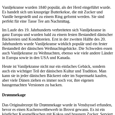
Vaniljekranse wurden 1840 populär, als der Herd eingeführt wurde.
Es handelt sich um knusprige Butterkekse, die mit Zucker und
Vanille hergestellt und zu einem Ring geformt werden. Sie sind
perfekt für eine Tasse Tee am Nachmittag.
Im Laufe des 19. Jahrhunderts verbreiteten sich Vaniljekranse in
ganz Europa und wurden bald zu einem festen Bestandteil dänischer
Bäckereien und Konditoreien. Erst in der zweiten Hälfte des 20.
Jahrhunderts wurde Vaniljekranse wirklich populär und ein fester
Bestandteil der dänischen Weihnachtsgebäcke. Die Schweden essen
auch Vaniljekranse zu Weihnachten, ebenso wie viele andere Länder
in Europa sowie in den USA und Kanada.
Heute ist Vaniljekranse nicht nur ein einfaches Gebäck, sondern
auch ein wichtiger Teil der dänischen Kultur und Tradition. Man
kann sie in jeder dänischen Bäckerei oder im Supermarkt kaufen,
aber viele Dänen ziehen es immer noch vor, ihre eigenen
hausgemachten Versionen zu backen.
Drømmekage
Das Originalrezept für Drømmekage wurde in Vendsyssel erfunden,
bevor es einen Kuchenwettbewerb in Brovst gewann. Es ist ein
köstlicher Karamellkuchen mit Kokos und braunem Zucker. Serviert