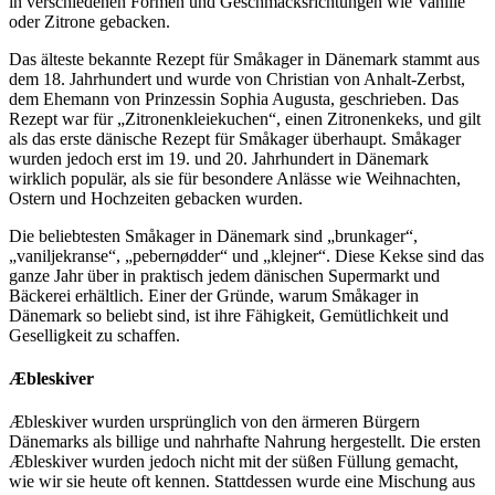
in verschiedenen Formen und Geschmacksrichtungen wie Vanille
oder Zitrone gebacken.
Das älteste bekannte Rezept für Småkager in Dänemark stammt aus
dem 18. Jahrhundert und wurde von Christian von Anhalt-Zerbst,
dem Ehemann von Prinzessin Sophia Augusta, geschrieben. Das
Rezept war für „Zitronenkleiekuchen“, einen Zitronenkeks, und gilt
als das erste dänische Rezept für Småkager überhaupt. Småkager
wurden jedoch erst im 19. und 20. Jahrhundert in Dänemark
wirklich populär, als sie für besondere Anlässe wie Weihnachten,
Ostern und Hochzeiten gebacken wurden.
Die beliebtesten Småkager in Dänemark sind „brunkager“,
„vaniljekranse“, „pebernødder“ und „klejner“. Diese Kekse sind das
ganze Jahr über in praktisch jedem dänischen Supermarkt und
Bäckerei erhältlich. Einer der Gründe, warum Småkager in
Dänemark so beliebt sind, ist ihre Fähigkeit, Gemütlichkeit und
Geselligkeit zu schaffen.
Æbleskiver
Æbleskiver wurden ursprünglich von den ärmeren Bürgern
Dänemarks als billige und nahrhafte Nahrung hergestellt. Die ersten
Æbleskiver wurden jedoch nicht mit der süßen Füllung gemacht,
wie wir sie heute oft kennen. Stattdessen wurde eine Mischung aus