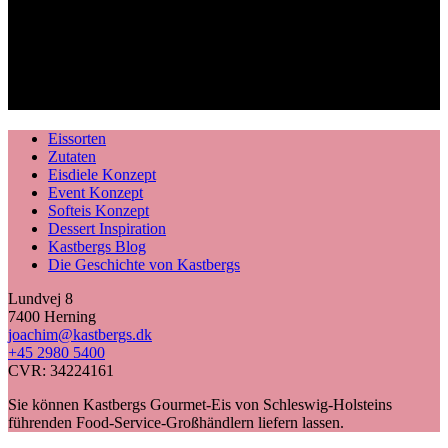
Eissorten
Zutaten
Eisdiele Konzept
Event Konzept
Softeis Konzept
Dessert Inspiration
Kastbergs Blog
Die Geschichte von Kastbergs
Lundvej 8
7400 Herning
joachim@kastbergs.dk
+45 2980 5400
CVR: 34224161
Sie können Kastbergs Gourmet-Eis von Schleswig-Holsteins
führenden Food-Service-Großhändlern liefern lassen.