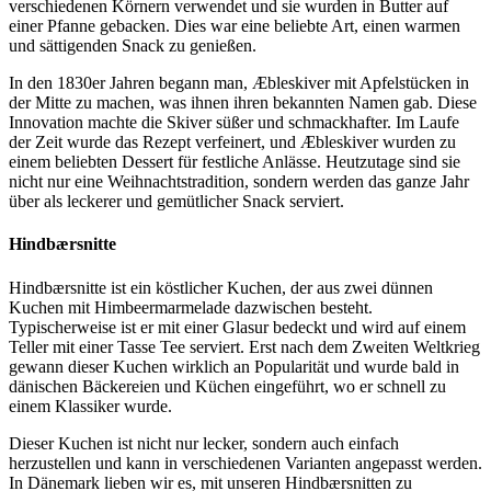
verschiedenen Körnern verwendet und sie wurden in Butter auf
einer Pfanne gebacken. Dies war eine beliebte Art, einen warmen
und sättigenden Snack zu genießen.
In den 1830er Jahren begann man, Æbleskiver mit Apfelstücken in
der Mitte zu machen, was ihnen ihren bekannten Namen gab. Diese
Innovation machte die Skiver süßer und schmackhafter. Im Laufe
der Zeit wurde das Rezept verfeinert, und Æbleskiver wurden zu
einem beliebten Dessert für festliche Anlässe. Heutzutage sind sie
nicht nur eine Weihnachtstradition, sondern werden das ganze Jahr
über als leckerer und gemütlicher Snack serviert.
Hindbærsnitte
Hindbærsnitte ist ein köstlicher Kuchen, der aus zwei dünnen
Kuchen mit Himbeermarmelade dazwischen besteht.
Typischerweise ist er mit einer Glasur bedeckt und wird auf einem
Teller mit einer Tasse Tee serviert. Erst nach dem Zweiten Weltkrieg
gewann dieser Kuchen wirklich an Popularität und wurde bald in
dänischen Bäckereien und Küchen eingeführt, wo er schnell zu
einem Klassiker wurde.
Dieser Kuchen ist nicht nur lecker, sondern auch einfach
herzustellen und kann in verschiedenen Varianten angepasst werden.
In Dänemark lieben wir es, mit unseren Hindbærsnitten zu