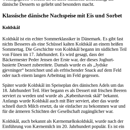
dänische Desserts so geliebt und besonders macht.
Klassische dänische Nachspeise mit Eis und Sorbet
Koldskål
Koldskål ist ein echter Sommerklassiker in Dänemark. Es gibt fast
nichts Besseres als eine Schüssel kalten Koldskål an einem heißen
Sommertag. Die Geschichte von Koldskål begann im südlichen Teil
von Fünen im 17. Jahrhundert. Es wird gesagt, dass der
Bäckermester Peder Jensen der Erste war, der dieses Joghurt-
basierte Dessert zubereitete. Damals wurde es als „Jydske
gjevninger“ bezeichnet und als erfrischender Snack auf dem Feld
oder nach einem langen Arbeitstag im Feld gegessen.
Später wurde Koldskål im Speiseplan des dänischen Adels um das
18. Jahrhundert Teil. Hier begann es als Dessert mit frischen Beeren
serviert zu werden und wurde als „Københavnsk skål“ bekannt.
Anfangs wurde Koldskål auch mit Bier serviert, aber das wurde
schnell durch Milch ersetzt, da sie einfacher zu bekommen war und
für die ärmeren Schichten der Gesellschaft zugänglicher war.
Koldskål, auch bekannt als Kærnemælkskoldskål, wurde nach der
Einführung von Kærnemilch im 20. Jahrhundert populär. Es ist ein