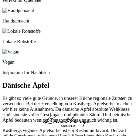
Perfekt für Quenelle
Handgemacht
Lokale Rohstoffe
Vegan
Inspiration für Nachtisch
Dänische Äpfel
Es gibt so viele gute Gründe, in unserer Küche regionale Zutaten zu
verwenden. Bei der Herstellung von Kastbergs Apfelsorbet machen
wir hier keine Ausnahmen. Da dänische Äpfel absolute Weltklasse
sind, sind sie voller Geschmack und pikanter Säure. Und heimische
Äpfel bedeuten weniger Transport, was uns auch wichtig ist.
Kastbergs veganes Apfelsorbet ist ein Restaurantfavorit. Der zart
milde Geschmack mit einem Hauch Säure bietet dem Koch viele