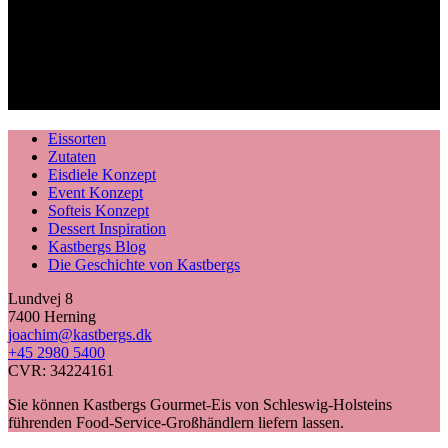
Eissorten
Zutaten
Eisdiele Konzept
Event Konzept
Softeis Konzept
Dessert Inspiration
Kastbergs Blog
Die Geschichte von Kastbergs
Lundvej 8
7400 Herning
joachim@kastbergs.dk
+45 2980 5400
CVR: 34224161
Sie können Kastbergs Gourmet-Eis von Schleswig-Holsteins
führenden Food-Service-Großhändlern liefern lassen.