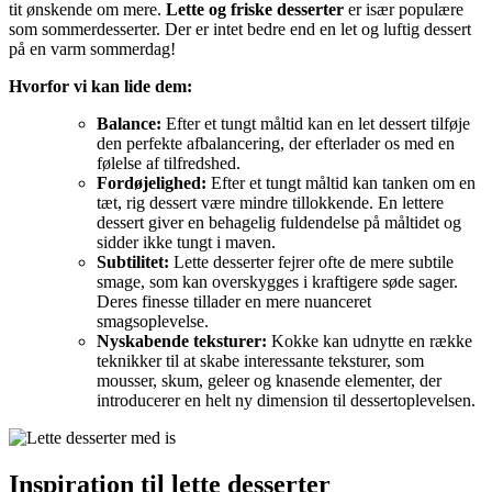
tit ønskende om mere.
Lette og friske desserter
er især populære
som sommerdesserter. Der er intet bedre end en let og luftig dessert
på en varm sommerdag!
Hvorfor vi kan lide dem:
Balance:
Efter et tungt måltid kan en let dessert tilføje
den perfekte afbalancering, der efterlader os med en
følelse af tilfredshed.
Fordøjelighed:
Efter et tungt måltid kan tanken om en
tæt, rig dessert være mindre tillokkende. En lettere
dessert giver en behagelig fuldendelse på måltidet og
sidder ikke tungt i maven.
Subtilitet:
Lette desserter fejrer ofte de mere subtile
smage, som kan overskygges i kraftigere søde sager.
Deres finesse tillader en mere nuanceret
smagsoplevelse.
Nyskabende teksturer:
Kokke kan udnytte en række
teknikker til at skabe interessante teksturer, som
mousser, skum, geleer og knasende elementer, der
introducerer en helt ny dimension til dessertoplevelsen.
Inspiration til lette desserter