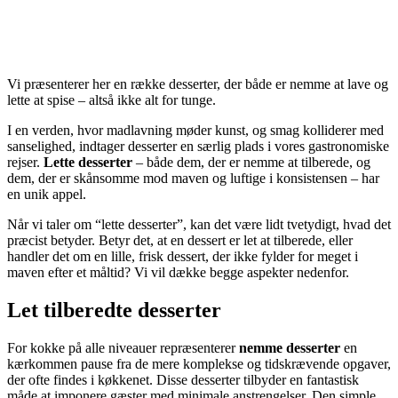
Vi præsenterer her en række desserter, der både er nemme at lave og
lette at spise – altså ikke alt for tunge.
I en verden, hvor madlavning møder kunst, og smag kolliderer med
sanselighed, indtager desserter en særlig plads i vores gastronomiske
rejser.
Lette desserter
– både dem, der er nemme at tilberede, og
dem, der er skånsomme mod maven og luftige i konsistensen – har
en unik appel.
Når vi taler om “lette desserter”, kan det være lidt tvetydigt, hvad det
præcist betyder. Betyr det, at en dessert er let at tilberede, eller
handler det om en lille, frisk dessert, der ikke fylder for meget i
maven efter et måltid? Vi vil dække begge aspekter nedenfor.
Let tilberedte desserter
For kokke på alle niveauer repræsenterer
nemme desserter
en
kærkommen pause fra de mere komplekse og tidskrævende opgaver,
der ofte findes i køkkenet. Disse desserter tilbyder en fantastisk
måde at imponere gæster med minimale anstrengelser. Den simple