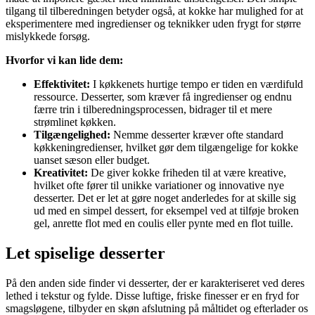
tilgang til tilberedningen betyder også, at kokke har mulighed for at
eksperimentere med ingredienser og teknikker uden frygt for større
mislykkede forsøg.
Hvorfor vi kan lide dem:
Effektivitet:
I køkkenets hurtige tempo er tiden en værdifuld
ressource. Desserter, som kræver få ingredienser og endnu
færre trin i tilberedningsprocessen, bidrager til et mere
strømlinet køkken.
Tilgængelighed:
Nemme desserter kræver ofte standard
køkkeningredienser, hvilket gør dem tilgængelige for kokke
uanset sæson eller budget.
Kreativitet:
De giver kokke friheden til at være kreative,
hvilket ofte fører til unikke variationer og innovative nye
desserter. Det er let at gøre noget anderledes for at skille sig
ud med en simpel dessert, for eksempel ved at tilføje broken
gel, anrette flot med en coulis eller pynte med en flot tuille.
Let spiselige desserter
På den anden side finder vi desserter, der er karakteriseret ved deres
lethed i tekstur og fylde. Disse luftige, friske finesser er en fryd for
smagsløgene, tilbyder en skøn afslutning på måltidet og efterlader os