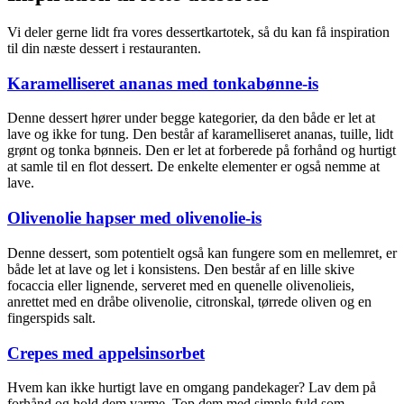
Vi deler gerne lidt fra vores dessertkartotek, så du kan få inspiration
til din næste dessert i restauranten.
Karamelliseret ananas med tonkabønne-is
Denne dessert hører under begge kategorier, da den både er let at
lave og ikke for tung. Den består af karamelliseret ananas, tuille, lidt
grønt og tonka bønneis. Den er let at forberede på forhånd og hurtigt
at samle til en flot dessert. De enkelte elementer er også nemme at
lave.
Olivenolie hapser med olivenolie-is
Denne dessert, som potentielt også kan fungere som en mellemret, er
både let at lave og let i konsistens. Den består af en lille skive
focaccia eller lignende, serveret med en quenelle olivenolieis,
anrettet med en dråbe olivenolie, citronskal, tørrede oliven og en
fingerspids salt.
Crepes med appelsinsorbet
Hvem kan ikke hurtigt lave en omgang pandekager? Lav dem på
forhånd og hold dem varme. Top dem med simple fyld som