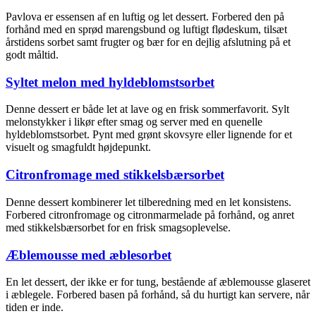
Pavlova er essensen af en luftig og let dessert. Forbered den på
forhånd med en sprød marengsbund og luftigt flødeskum, tilsæt
årstidens sorbet samt frugter og bær for en dejlig afslutning på et
godt måltid.
Syltet melon med hyldeblomstsorbet
Denne dessert er både let at lave og en frisk sommerfavorit. Sylt
melonstykker i likør efter smag og server med en quenelle
hyldeblomstsorbet. Pynt med grønt skovsyre eller lignende for et
visuelt og smagfuldt højdepunkt.
Citronfromage med stikkelsbærsorbet
Denne dessert kombinerer let tilberedning med en let konsistens.
Forbered citronfromage og citronmarmelade på forhånd, og anret
med stikkelsbærsorbet for en frisk smagsoplevelse.
Æblemousse med æblesorbet
En let dessert, der ikke er for tung, bestående af æblemousse glaseret
i æblegele. Forbered basen på forhånd, så du hurtigt kan servere, når
tiden er inde.