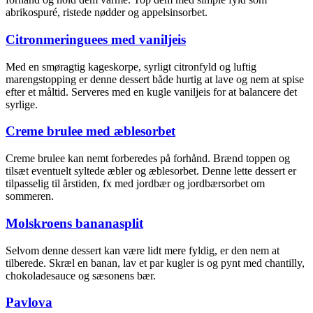
abrikospuré, ristede nødder og appelsinsorbet.
Citronmeringuees med vaniljeis
Med en smøragtig kageskorpe, syrligt citronfyld og luftig
marengstopping er denne dessert både hurtig at lave og nem at spise
efter et måltid. Serveres med en kugle vaniljeis for at balancere det
syrlige.
Creme brulee med æblesorbet
Creme brulee kan nemt forberedes på forhånd. Brænd toppen og
tilsæt eventuelt syltede æbler og æblesorbet. Denne lette dessert er
tilpasselig til årstiden, fx med jordbær og jordbærsorbet om
sommeren.
Molskroens bananasplit
Selvom denne dessert kan være lidt mere fyldig, er den nem at
tilberede. Skræl en banan, lav et par kugler is og pynt med chantilly,
chokoladesauce og sæsonens bær.
Pavlova