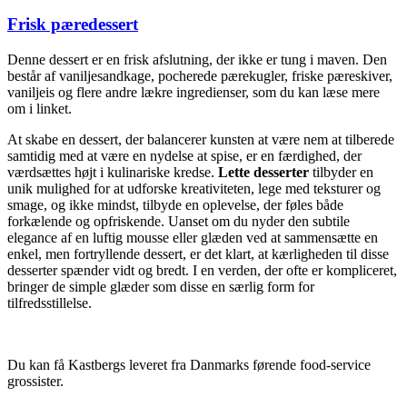
Frisk pæredessert
Denne dessert er en frisk afslutning, der ikke er tung i maven. Den
består af vaniljesandkage, pocherede pærekugler, friske pæreskiver,
vaniljeis og flere andre lækre ingredienser, som du kan læse mere
om i linket.
At skabe en dessert, der balancerer kunsten at være nem at tilberede
samtidig med at være en nydelse at spise, er en færdighed, der
værdsættes højt i kulinariske kredse.
Lette desserter
tilbyder en
unik mulighed for at udforske kreativiteten, lege med teksturer og
smage, og ikke mindst, tilbyde en oplevelse, der føles både
forkælende og opfriskende. Uanset om du nyder den subtile
elegance af en luftig mousse eller glæden ved at sammensætte en
enkel, men fortryllende dessert, er det klart, at kærligheden til disse
desserter spænder vidt og bredt. I en verden, der ofte er kompliceret,
bringer de simple glæder som disse en særlig form for
tilfredsstillelse.
Du kan få Kastbergs leveret fra Danmarks førende food-service
grossister.