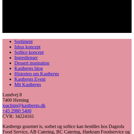
Sortiment
Ishus koncept
Softice koncept
Ingredienser
Dessert inspiration
Kastbergs blog
Historien om Kastbergs
Kastbergs Event
Mit Kastbergs
Lundvej 8
7400 Herning
joachim@kastbergs.dk
+45 2980 5400
CVR: 34224161
Kastbergs gourmet is, sorbet og softice kan bestilles hos Dagrofa
Food Service, AB Catering, BC Catering, Hørkram Foodservice og